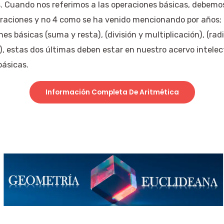
. Cuando nos referimos a las operaciones básicas, debemo
raciones y no 4 como se ha venido mencionando por años; e
nes básicas (suma y resta), (división y multiplicación), (rad
), estas dos últimas deben estar en nuestro acervo intele
básicas.
Información Completa De Aritmética